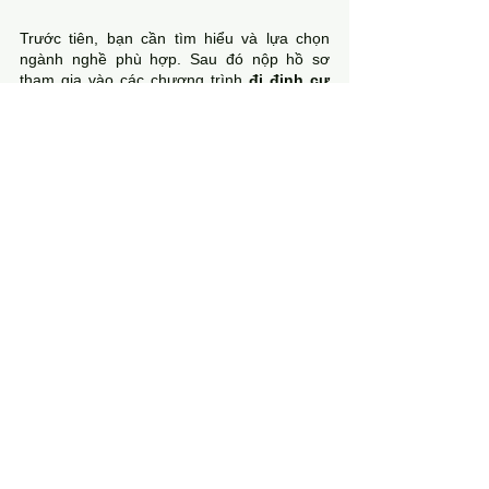
Trước tiên, bạn cần tìm hiểu và lựa chọn 
ngành nghề phù hợp. Sau đó nộp hồ sơ 
tham gia vào các chương trình 
đi định cư 
Canada diện skilled worker
. Nếu hồ sơ 
được chấp thuận, bạn sẽ nhận được visa 
định cư Canada diện tay nghề. 
Ngoài ra, nếu bạn nhận được thư mời từ 
một công ty, doanh nghiệp tại Canada cũng 
có thể nộp đơn xin cấp visa. Các bước có vẻ 
khá đơn giản tuy nhiên trên thực tế xin 
đi 
định cư Canada diện skilled worker
 lại 
phức tạp hơn gấp nhiều lần. Bạn sẽ phải đối 
mặt với khá nhiều thủ tục phức tạp, chưa kể 
đến các vấn đề phát sinh. Vì vậy, để tiết 
kiệm thời gian, chi phí và công sức, đừng 
ngần ngại liên hệ 
(84) 090-180-0798
 chúng 
tôi để được giúp đỡ từ A đến Z. 
Đơn vị tư vấn, hỗ trợ 
định cư Canada diện tay 