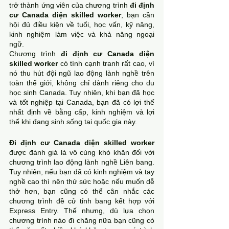
trở thành ứng viên của chương trình 
đi định 
cư Canada diện skilled worker
, bạn cần 
hội đủ điều kiện về tuổi, học vấn, kỹ năng, 
kinh nghiệm làm việc và khả năng ngoại 
ngữ. 
Chương trình 
đi định cư Canada diện 
skilled worker
 có tính cạnh tranh rất cao, vì 
nó thu hút đội ngũ lao động lành nghề trên 
toàn thế giới, không chỉ dành riêng cho du 
học sinh Canada. Tuy nhiên, khi bạn đã học 
và tốt nghiệp tại Canada, bạn đã có lợi thế 
nhất định về bằng cấp, kinh nghiệm và lợi 
thế khi đang sinh sống tại quốc gia này. 
Đi định cư Canada diện skilled worker
được đánh giá là vô cùng khó khăn đối với 
chương trình lao động lành nghề Liên bang. 
Tuy nhiên, nếu bạn đã có kinh nghiệm và tay 
nghề cao thì nên thử sức hoặc nếu muốn dễ 
thở hơn, bạn cũng có thể cân nhắc các 
chương trình đề cử tỉnh bang kết hợp với 
Express Entry. Thế nhưng, dù lựa chọn 
chương trình nào đi chăng nữa bạn cũng có 