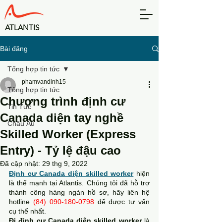
​ATLANTIS
Bài đăng
Tổng hợp tin tức
phamvandinh15
Tổng hợp tin tức
Chương trình định cư
Tin Tức
Canada diện tay nghề
Châu Âu
Skilled Worker (Express
Entry) - Tỷ lệ đậu cao
Đã cập nhật:
29 thg 9, 2022
Định cư Canada diện skilled worker
hiện 
là thế mạnh tại Atlantis. Chúng tôi đã hỗ trợ 
thành công hàng ngàn hồ sơ, hãy liên hệ 
hotline 
(84) 090-180-0798 
để được tư vấn 
cụ thể nhất. 
Đi định cư Canada diện skilled worker 
là 