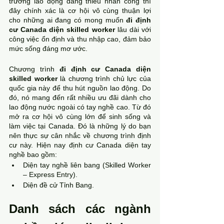
trường lao động đang thiếu nhân công thì 
đây chính xác là cơ hội vô cùng thuận lợi 
cho những ai đang có mong muốn 
đi định 
cư Canada diện skilled worker
 lâu dài với 
công việc ổn định và thu nhập cao, đảm bảo 
mức sống đáng mơ ước. 
Chương trình 
đi định cư Canada diện 
skilled worker
 là chương trình chủ lực của 
quốc gia này để thu hút nguồn lao động. Do 
đó, nó mang đến rất nhiều ưu đãi dành cho 
lao động nước ngoài có tay nghề cao. Từ đó 
mở ra cơ hội vô cùng lớn để sinh sống và 
làm việc tại Canada. Đó là những lý do bạn 
nên thực sự cân nhắc về chương trình định 
cư này. Hiện nay định cư Canada diện tay 
nghề bao gồm:
Diện tay nghề liên bang (Skilled Worker 
– Express Entry).
Diện đề cử Tỉnh Bang.  
Danh sách các ngành 